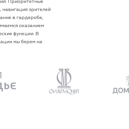
тий. Приоритетные
, навигация зрителей
вание в гардеробе,
нимаемся оказанием
еские функции. В
зации мы берем на